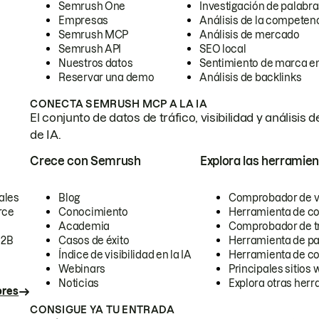
Semrush One
Investigación de palabra
Empresas
Análisis de la competen
Semrush MCP
Análisis de mercado
Semrush API
SEO local
Nuestros datos
Sentimiento de marca en
Reservar una demo
Análisis de backlinks
CONECTA SEMRUSH MCP A LA IA
El conjunto de datos de tráfico, visibilidad y anális
de IA.
Crece con Semrush
Explora las herramien
ales
Blog
Comprobador de vis
rce
Conocimiento
Herramienta de c
Academia
Comprobador de trá
B2B
Casos de éxito
Herramienta de pa
Índice de visibilidad en la IA
Herramienta de c
Webinars
Principales sitios 
Noticias
Explora otras herr
ores
CONSIGUE YA TU ENTRADA