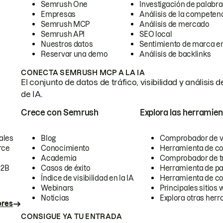
Semrush One
Investigación de palabra
Empresas
Análisis de la competen
Semrush MCP
Análisis de mercado
Semrush API
SEO local
Nuestros datos
Sentimiento de marca en
Reservar una demo
Análisis de backlinks
CONECTA SEMRUSH MCP A LA IA
El conjunto de datos de tráfico, visibilidad y anális
de IA.
Crece con Semrush
Explora las herramien
ales
Blog
Comprobador de vis
rce
Conocimiento
Herramienta de c
Academia
Comprobador de trá
B2B
Casos de éxito
Herramienta de pa
Índice de visibilidad en la IA
Herramienta de c
Webinars
Principales sitios 
Noticias
Explora otras herr
ores
CONSIGUE YA TU ENTRADA