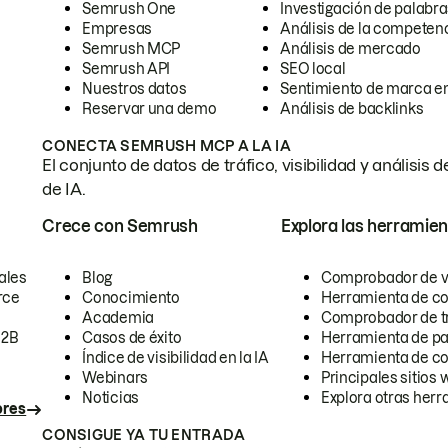
Semrush One
Investigación de palabra
Empresas
Análisis de la competen
Semrush MCP
Análisis de mercado
Semrush API
SEO local
Nuestros datos
Sentimiento de marca en
Reservar una demo
Análisis de backlinks
CONECTA SEMRUSH MCP A LA IA
El conjunto de datos de tráfico, visibilidad y anális
de IA.
Crece con Semrush
Explora las herramien
ales
Blog
Comprobador de vis
rce
Conocimiento
Herramienta de c
Academia
Comprobador de trá
B2B
Casos de éxito
Herramienta de pa
Índice de visibilidad en la IA
Herramienta de c
Webinars
Principales sitios 
Noticias
Explora otras herr
ores
CONSIGUE YA TU ENTRADA