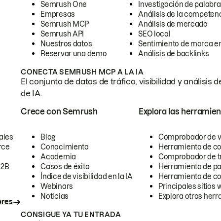
Semrush One
Investigación de palabra
Empresas
Análisis de la competen
Semrush MCP
Análisis de mercado
Semrush API
SEO local
Nuestros datos
Sentimiento de marca en
Reservar una demo
Análisis de backlinks
CONECTA SEMRUSH MCP A LA IA
El conjunto de datos de tráfico, visibilidad y anális
de IA.
Crece con Semrush
Explora las herramien
ales
Blog
Comprobador de vis
rce
Conocimiento
Herramienta de c
Academia
Comprobador de trá
B2B
Casos de éxito
Herramienta de pa
Índice de visibilidad en la IA
Herramienta de c
Webinars
Principales sitios 
Noticias
Explora otras herr
ores
CONSIGUE YA TU ENTRADA