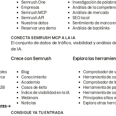
Semrush One
Investigación de palabra
Empresas
Análisis de la competen
Semrush MCP
Análisis de mercado
Semrush API
SEO local
Nuestros datos
Sentimiento de marca en
Reservar una demo
Análisis de backlinks
CONECTA SEMRUSH MCP A LA IA
El conjunto de datos de tráfico, visibilidad y anális
de IA.
Crece con Semrush
Explora las herramien
ales
Blog
Comprobador de vis
rce
Conocimiento
Herramienta de c
Academia
Comprobador de trá
B2B
Casos de éxito
Herramienta de pa
Índice de visibilidad en la IA
Herramienta de c
Webinars
Principales sitios 
Noticias
Explora otras herr
ores
CONSIGUE YA TU ENTRADA