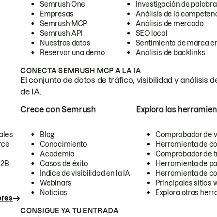
Semrush One
Investigación de palabra
Empresas
Análisis de la competen
Semrush MCP
Análisis de mercado
Semrush API
SEO local
Nuestros datos
Sentimiento de marca en
Reservar una demo
Análisis de backlinks
CONECTA SEMRUSH MCP A LA IA
El conjunto de datos de tráfico, visibilidad y anális
de IA.
Crece con Semrush
Explora las herramien
ales
Blog
Comprobador de vis
rce
Conocimiento
Herramienta de c
Academia
Comprobador de trá
B2B
Casos de éxito
Herramienta de pa
Índice de visibilidad en la IA
Herramienta de c
Webinars
Principales sitios 
Noticias
Explora otras herr
ores
CONSIGUE YA TU ENTRADA