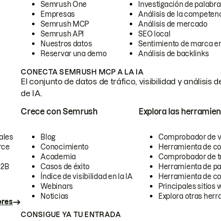
Semrush One
Investigación de palabra
Empresas
Análisis de la competen
Semrush MCP
Análisis de mercado
Semrush API
SEO local
Nuestros datos
Sentimiento de marca en
Reservar una demo
Análisis de backlinks
CONECTA SEMRUSH MCP A LA IA
El conjunto de datos de tráfico, visibilidad y anális
de IA.
Crece con Semrush
Explora las herramien
ales
Blog
Comprobador de vis
rce
Conocimiento
Herramienta de c
Academia
Comprobador de trá
B2B
Casos de éxito
Herramienta de pa
Índice de visibilidad en la IA
Herramienta de c
Webinars
Principales sitios 
Noticias
Explora otras herr
ores
CONSIGUE YA TU ENTRADA