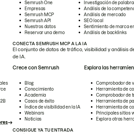
Semrush One
Investigación de palabra
Empresas
Análisis de la competen
Semrush MCP
Análisis de mercado
Semrush API
SEO local
Nuestros datos
Sentimiento de marca en
Reservar una demo
Análisis de backlinks
CONECTA SEMRUSH MCP A LA IA
El conjunto de datos de tráfico, visibilidad y anális
de IA.
Crece con Semrush
Explora las herramien
ales
Blog
Comprobador de vis
rce
Conocimiento
Herramienta de c
Academia
Comprobador de trá
B2B
Casos de éxito
Herramienta de pa
Índice de visibilidad en la IA
Herramienta de c
Webinars
Principales sitios 
Noticias
Explora otras herr
ores
CONSIGUE YA TU ENTRADA