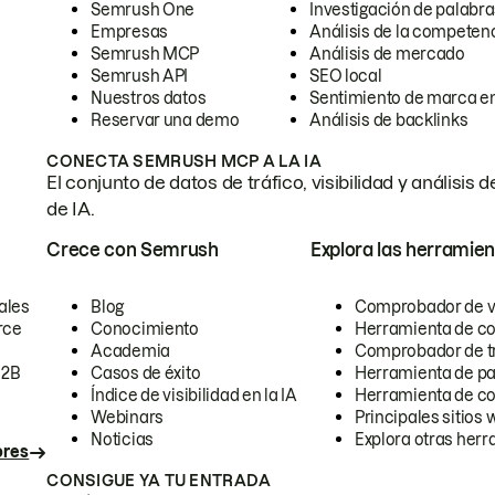
Semrush One
Investigación de palabra
Empresas
Análisis de la competen
Semrush MCP
Análisis de mercado
Semrush API
SEO local
Nuestros datos
Sentimiento de marca en
Reservar una demo
Análisis de backlinks
CONECTA SEMRUSH MCP A LA IA
El conjunto de datos de tráfico, visibilidad y anális
de IA.
Crece con Semrush
Explora las herramien
ales
Blog
Comprobador de vis
rce
Conocimiento
Herramienta de c
Academia
Comprobador de trá
B2B
Casos de éxito
Herramienta de pa
Índice de visibilidad en la IA
Herramienta de c
Webinars
Principales sitios 
Noticias
Explora otras herr
ores
CONSIGUE YA TU ENTRADA