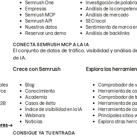
Semrush One
Investigación de palabra
Empresas
Análisis de la competen
Semrush MCP
Análisis de mercado
Semrush API
SEO local
Nuestros datos
Sentimiento de marca en
Reservar una demo
Análisis de backlinks
CONECTA SEMRUSH MCP A LA IA
El conjunto de datos de tráfico, visibilidad y anális
de IA.
Crece con Semrush
Explora las herramien
ales
Blog
Comprobador de vis
rce
Conocimiento
Herramienta de c
Academia
Comprobador de trá
B2B
Casos de éxito
Herramienta de pa
Índice de visibilidad en la IA
Herramienta de c
Webinars
Principales sitios 
Noticias
Explora otras herr
ores
CONSIGUE YA TU ENTRADA