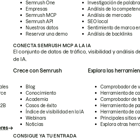
Semrush One
Investigación de palabra
Empresas
Análisis de la competen
Semrush MCP
Análisis de mercado
Semrush API
SEO local
Nuestros datos
Sentimiento de marca en
Reservar una demo
Análisis de backlinks
CONECTA SEMRUSH MCP A LA IA
El conjunto de datos de tráfico, visibilidad y anális
de IA.
Crece con Semrush
Explora las herramien
ales
Blog
Comprobador de vis
rce
Conocimiento
Herramienta de c
Academia
Comprobador de trá
B2B
Casos de éxito
Herramienta de pa
Índice de visibilidad en la IA
Herramienta de c
Webinars
Principales sitios 
Noticias
Explora otras herr
ores
CONSIGUE YA TU ENTRADA