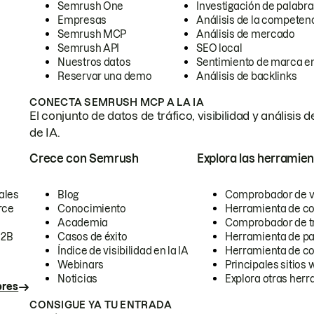
Semrush One
Investigación de palabra
Empresas
Análisis de la competen
Semrush MCP
Análisis de mercado
Semrush API
SEO local
Nuestros datos
Sentimiento de marca en
Reservar una demo
Análisis de backlinks
CONECTA SEMRUSH MCP A LA IA
El conjunto de datos de tráfico, visibilidad y anális
de IA.
Crece con Semrush
Explora las herramien
ales
Blog
Comprobador de vis
rce
Conocimiento
Herramienta de c
Academia
Comprobador de trá
B2B
Casos de éxito
Herramienta de pa
Índice de visibilidad en la IA
Herramienta de c
Webinars
Principales sitios 
Noticias
Explora otras herr
ores
CONSIGUE YA TU ENTRADA