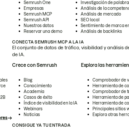
Semrush One
Investigación de palabra
Empresas
Análisis de la competen
Semrush MCP
Análisis de mercado
Semrush API
SEO local
Nuestros datos
Sentimiento de marca en
Reservar una demo
Análisis de backlinks
CONECTA SEMRUSH MCP A LA IA
El conjunto de datos de tráfico, visibilidad y anális
de IA.
Crece con Semrush
Explora las herramien
ales
Blog
Comprobador de vis
rce
Conocimiento
Herramienta de c
Academia
Comprobador de trá
B2B
Casos de éxito
Herramienta de pa
Índice de visibilidad en la IA
Herramienta de c
Webinars
Principales sitios 
Noticias
Explora otras herr
ores
CONSIGUE YA TU ENTRADA