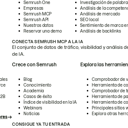
Semrush One
Investigación de palabra
Empresas
Análisis de la competen
Semrush MCP
Análisis de mercado
Semrush API
SEO local
Nuestros datos
Sentimiento de marca en
Reservar una demo
Análisis de backlinks
CONECTA SEMRUSH MCP A LA IA
El conjunto de datos de tráfico, visibilidad y anális
de IA.
Crece con Semrush
Explora las herramien
ales
Blog
Comprobador de vis
rce
Conocimiento
Herramienta de c
Academia
Comprobador de trá
B2B
Casos de éxito
Herramienta de pa
Índice de visibilidad en la IA
Herramienta de c
Webinars
Principales sitios 
Noticias
Explora otras herr
ores
CONSIGUE YA TU ENTRADA