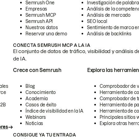
Semrush One
Investigación de palabra
Empresas
Análisis de la competen
Semrush MCP
Análisis de mercado
Semrush API
SEO local
Nuestros datos
Sentimiento de marca en
Reservar una demo
Análisis de backlinks
CONECTA SEMRUSH MCP A LA IA
El conjunto de datos de tráfico, visibilidad y anális
de IA.
Crece con Semrush
Explora las herramien
ales
Blog
Comprobador de vis
rce
Conocimiento
Herramienta de c
Academia
Comprobador de trá
B2B
Casos de éxito
Herramienta de pa
Índice de visibilidad en la IA
Herramienta de c
Webinars
Principales sitios 
Noticias
Explora otras herr
ores
CONSIGUE YA TU ENTRADA