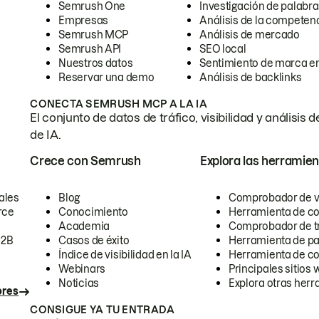
Semrush One
Investigación de palabra
Empresas
Análisis de la competen
Semrush MCP
Análisis de mercado
Semrush API
SEO local
Nuestros datos
Sentimiento de marca en
Reservar una demo
Análisis de backlinks
CONECTA SEMRUSH MCP A LA IA
El conjunto de datos de tráfico, visibilidad y anális
de IA.
Crece con Semrush
Explora las herramien
ales
Blog
Comprobador de vis
rce
Conocimiento
Herramienta de c
Academia
Comprobador de trá
B2B
Casos de éxito
Herramienta de pa
Índice de visibilidad en la IA
Herramienta de c
Webinars
Principales sitios 
Noticias
Explora otras herr
ores
CONSIGUE YA TU ENTRADA