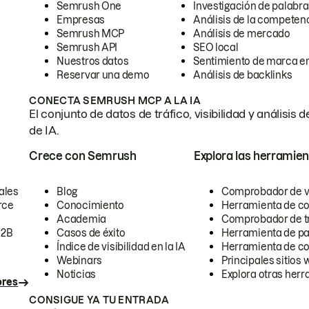
Semrush One
Investigación de palabra
Empresas
Análisis de la competen
Semrush MCP
Análisis de mercado
Semrush API
SEO local
Nuestros datos
Sentimiento de marca en
Reservar una demo
Análisis de backlinks
CONECTA SEMRUSH MCP A LA IA
El conjunto de datos de tráfico, visibilidad y anális
de IA.
Crece con Semrush
Explora las herramien
ales
Blog
Comprobador de vis
rce
Conocimiento
Herramienta de c
Academia
Comprobador de trá
B2B
Casos de éxito
Herramienta de pa
Índice de visibilidad en la IA
Herramienta de c
Webinars
Principales sitios 
Noticias
Explora otras herr
ores
CONSIGUE YA TU ENTRADA