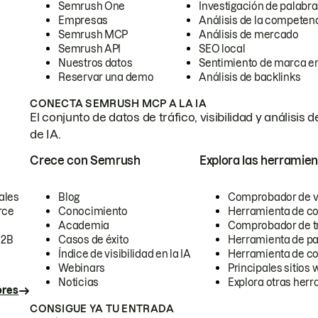
Semrush One
Investigación de palabra
Empresas
Análisis de la competen
Semrush MCP
Análisis de mercado
Semrush API
SEO local
Nuestros datos
Sentimiento de marca en
Reservar una demo
Análisis de backlinks
CONECTA SEMRUSH MCP A LA IA
El conjunto de datos de tráfico, visibilidad y anális
de IA.
Crece con Semrush
Explora las herramien
ales
Blog
Comprobador de vis
rce
Conocimiento
Herramienta de c
Academia
Comprobador de trá
B2B
Casos de éxito
Herramienta de pa
Índice de visibilidad en la IA
Herramienta de c
Webinars
Principales sitios 
Noticias
Explora otras herr
ores
CONSIGUE YA TU ENTRADA