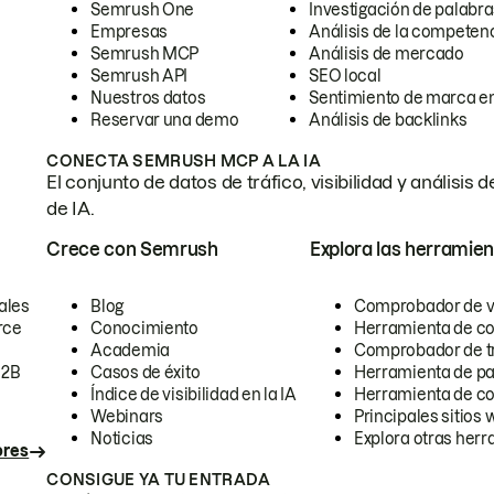
Semrush One
Investigación de palabra
Empresas
Análisis de la competen
Semrush MCP
Análisis de mercado
Semrush API
SEO local
Nuestros datos
Sentimiento de marca en
Reservar una demo
Análisis de backlinks
CONECTA SEMRUSH MCP A LA IA
El conjunto de datos de tráfico, visibilidad y anális
de IA.
Crece con Semrush
Explora las herramien
ales
Blog
Comprobador de vis
rce
Conocimiento
Herramienta de c
Academia
Comprobador de trá
B2B
Casos de éxito
Herramienta de pa
Índice de visibilidad en la IA
Herramienta de c
Webinars
Principales sitios 
Noticias
Explora otras herr
ores
CONSIGUE YA TU ENTRADA