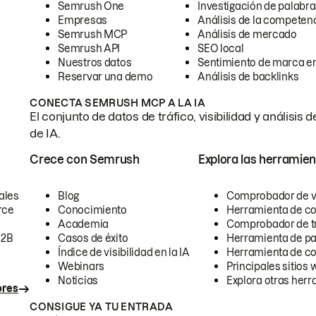
Semrush One
Investigación de palabra
Empresas
Análisis de la competen
Semrush MCP
Análisis de mercado
Semrush API
SEO local
Nuestros datos
Sentimiento de marca en
Reservar una demo
Análisis de backlinks
CONECTA SEMRUSH MCP A LA IA
El conjunto de datos de tráfico, visibilidad y anális
de IA.
Crece con Semrush
Explora las herramien
ales
Blog
Comprobador de vis
rce
Conocimiento
Herramienta de c
Academia
Comprobador de trá
B2B
Casos de éxito
Herramienta de pa
Índice de visibilidad en la IA
Herramienta de c
Webinars
Principales sitios 
Noticias
Explora otras herr
ores
CONSIGUE YA TU ENTRADA