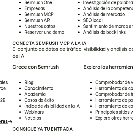
Semrush One
Investigación de palabra
Empresas
Análisis de la competen
Semrush MCP
Análisis de mercado
Semrush API
SEO local
Nuestros datos
Sentimiento de marca en
Reservar una demo
Análisis de backlinks
CONECTA SEMRUSH MCP A LA IA
El conjunto de datos de tráfico, visibilidad y anális
de IA.
Crece con Semrush
Explora las herramien
ales
Blog
Comprobador de vis
rce
Conocimiento
Herramienta de c
Academia
Comprobador de trá
B2B
Casos de éxito
Herramienta de pa
Índice de visibilidad en la IA
Herramienta de c
Webinars
Principales sitios 
Noticias
Explora otras herr
ores
CONSIGUE YA TU ENTRADA