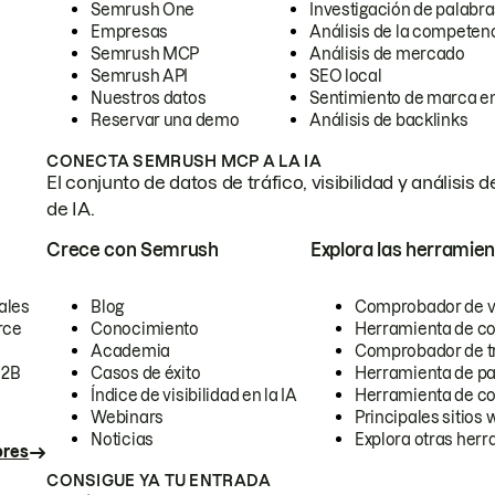
Semrush One
Investigación de palabra
Empresas
Análisis de la competen
Semrush MCP
Análisis de mercado
Semrush API
SEO local
Nuestros datos
Sentimiento de marca en
Reservar una demo
Análisis de backlinks
CONECTA SEMRUSH MCP A LA IA
El conjunto de datos de tráfico, visibilidad y anális
de IA.
Crece con Semrush
Explora las herramien
ales
Blog
Comprobador de vis
rce
Conocimiento
Herramienta de c
Academia
Comprobador de trá
B2B
Casos de éxito
Herramienta de pa
Índice de visibilidad en la IA
Herramienta de c
Webinars
Principales sitios 
Noticias
Explora otras herr
ores
CONSIGUE YA TU ENTRADA