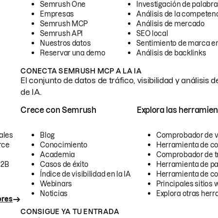
Semrush One
Investigación de palabra
Empresas
Análisis de la competen
Semrush MCP
Análisis de mercado
Semrush API
SEO local
Nuestros datos
Sentimiento de marca en
Reservar una demo
Análisis de backlinks
CONECTA SEMRUSH MCP A LA IA
El conjunto de datos de tráfico, visibilidad y anális
de IA.
Crece con Semrush
Explora las herramien
ales
Blog
Comprobador de vis
rce
Conocimiento
Herramienta de c
Academia
Comprobador de trá
B2B
Casos de éxito
Herramienta de pa
Índice de visibilidad en la IA
Herramienta de c
Webinars
Principales sitios 
Noticias
Explora otras herr
ores
CONSIGUE YA TU ENTRADA