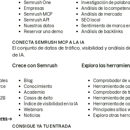
Semrush One
Investigación de palabra
Empresas
Análisis de la competen
Semrush MCP
Análisis de mercado
Semrush API
SEO local
Nuestros datos
Sentimiento de marca en
Reservar una demo
Análisis de backlinks
CONECTA SEMRUSH MCP A LA IA
El conjunto de datos de tráfico, visibilidad y anális
de IA.
Crece con Semrush
Explora las herramien
ales
Blog
Comprobador de vis
rce
Conocimiento
Herramienta de c
Academia
Comprobador de trá
B2B
Casos de éxito
Herramienta de pa
Índice de visibilidad en la IA
Herramienta de c
Webinars
Principales sitios 
Noticias
Explora otras herr
ores
CONSIGUE YA TU ENTRADA