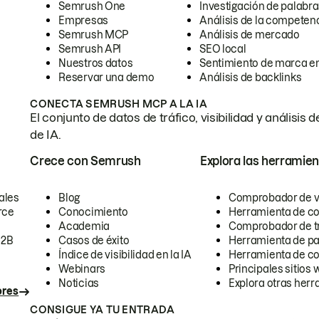
Semrush One
Investigación de palabra
Empresas
Análisis de la competen
Semrush MCP
Análisis de mercado
Semrush API
SEO local
Nuestros datos
Sentimiento de marca en
Reservar una demo
Análisis de backlinks
CONECTA SEMRUSH MCP A LA IA
El conjunto de datos de tráfico, visibilidad y anális
de IA.
Crece con Semrush
Explora las herramien
ales
Blog
Comprobador de vis
rce
Conocimiento
Herramienta de c
Academia
Comprobador de trá
B2B
Casos de éxito
Herramienta de pa
Índice de visibilidad en la IA
Herramienta de c
Webinars
Principales sitios 
Noticias
Explora otras herr
ores
CONSIGUE YA TU ENTRADA