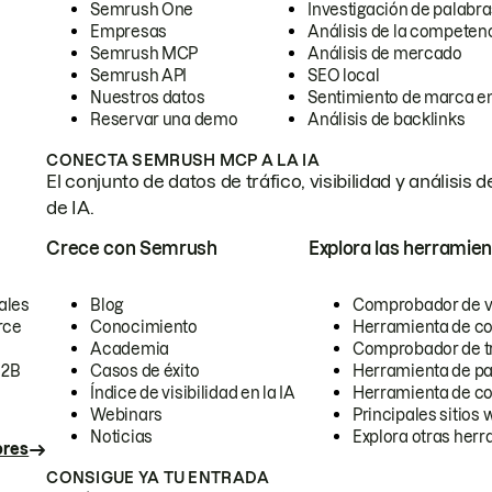
Semrush One
Investigación de palabra
Empresas
Análisis de la competen
Semrush MCP
Análisis de mercado
Semrush API
SEO local
Nuestros datos
Sentimiento de marca en
Reservar una demo
Análisis de backlinks
CONECTA SEMRUSH MCP A LA IA
El conjunto de datos de tráfico, visibilidad y anális
de IA.
Crece con Semrush
Explora las herramien
ales
Blog
Comprobador de vis
rce
Conocimiento
Herramienta de c
Academia
Comprobador de trá
B2B
Casos de éxito
Herramienta de pa
Índice de visibilidad en la IA
Herramienta de c
Webinars
Principales sitios 
Noticias
Explora otras herr
ores
CONSIGUE YA TU ENTRADA