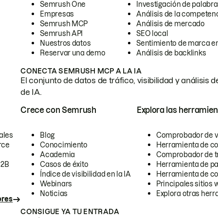
Semrush One
Investigación de palabra
Empresas
Análisis de la competen
Semrush MCP
Análisis de mercado
Semrush API
SEO local
Nuestros datos
Sentimiento de marca en
Reservar una demo
Análisis de backlinks
CONECTA SEMRUSH MCP A LA IA
El conjunto de datos de tráfico, visibilidad y anális
de IA.
Crece con Semrush
Explora las herramien
ales
Blog
Comprobador de vis
rce
Conocimiento
Herramienta de c
Academia
Comprobador de trá
B2B
Casos de éxito
Herramienta de pa
Índice de visibilidad en la IA
Herramienta de c
Webinars
Principales sitios 
Noticias
Explora otras herr
ores
CONSIGUE YA TU ENTRADA