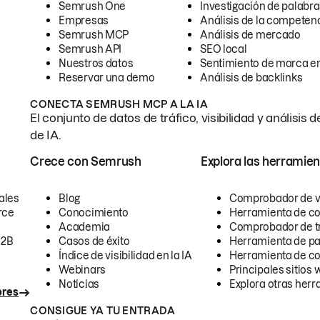
Semrush One
Investigación de palabra
Empresas
Análisis de la competen
Semrush MCP
Análisis de mercado
Semrush API
SEO local
Nuestros datos
Sentimiento de marca en
Reservar una demo
Análisis de backlinks
CONECTA SEMRUSH MCP A LA IA
El conjunto de datos de tráfico, visibilidad y anális
de IA.
Crece con Semrush
Explora las herramien
ales
Blog
Comprobador de vis
rce
Conocimiento
Herramienta de c
Academia
Comprobador de trá
B2B
Casos de éxito
Herramienta de pa
Índice de visibilidad en la IA
Herramienta de c
Webinars
Principales sitios 
Noticias
Explora otras herr
ores
CONSIGUE YA TU ENTRADA