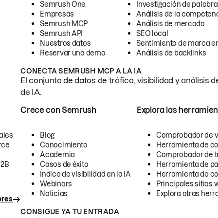
Semrush One
Investigación de palabra
Empresas
Análisis de la competen
Semrush MCP
Análisis de mercado
Semrush API
SEO local
Nuestros datos
Sentimiento de marca en
Reservar una demo
Análisis de backlinks
CONECTA SEMRUSH MCP A LA IA
El conjunto de datos de tráfico, visibilidad y anális
de IA.
Crece con Semrush
Explora las herramien
ales
Blog
Comprobador de vis
rce
Conocimiento
Herramienta de c
Academia
Comprobador de trá
B2B
Casos de éxito
Herramienta de pa
Índice de visibilidad en la IA
Herramienta de c
Webinars
Principales sitios 
Noticias
Explora otras herr
ores
CONSIGUE YA TU ENTRADA