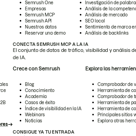
Semrush One
Investigación de palabra
Empresas
Análisis de la competen
Semrush MCP
Análisis de mercado
Semrush API
SEO local
Nuestros datos
Sentimiento de marca en
Reservar una demo
Análisis de backlinks
CONECTA SEMRUSH MCP A LA IA
El conjunto de datos de tráfico, visibilidad y anális
de IA.
Crece con Semrush
Explora las herramien
ales
Blog
Comprobador de vis
rce
Conocimiento
Herramienta de c
Academia
Comprobador de trá
B2B
Casos de éxito
Herramienta de pa
Índice de visibilidad en la IA
Herramienta de c
Webinars
Principales sitios 
Noticias
Explora otras herr
ores
CONSIGUE YA TU ENTRADA