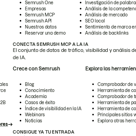
Semrush One
Investigación de palabra
Empresas
Análisis de la competen
Semrush MCP
Análisis de mercado
Semrush API
SEO local
Nuestros datos
Sentimiento de marca en
Reservar una demo
Análisis de backlinks
CONECTA SEMRUSH MCP A LA IA
El conjunto de datos de tráfico, visibilidad y anális
de IA.
Crece con Semrush
Explora las herramien
ales
Blog
Comprobador de vis
rce
Conocimiento
Herramienta de c
Academia
Comprobador de trá
B2B
Casos de éxito
Herramienta de pa
Índice de visibilidad en la IA
Herramienta de c
Webinars
Principales sitios 
Noticias
Explora otras herr
ores
CONSIGUE YA TU ENTRADA