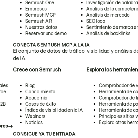
Semrush One
Investigación de palabra
Empresas
Análisis de la competen
Semrush MCP
Análisis de mercado
Semrush API
SEO local
Nuestros datos
Sentimiento de marca en
Reservar una demo
Análisis de backlinks
CONECTA SEMRUSH MCP A LA IA
El conjunto de datos de tráfico, visibilidad y anális
de IA.
Crece con Semrush
Explora las herramien
ales
Blog
Comprobador de vis
rce
Conocimiento
Herramienta de c
Academia
Comprobador de trá
B2B
Casos de éxito
Herramienta de pa
Índice de visibilidad en la IA
Herramienta de c
Webinars
Principales sitios 
Noticias
Explora otras herr
ores
CONSIGUE YA TU ENTRADA