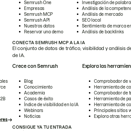
Semrush One
Investigación de palabra
Empresas
Análisis de la competen
Semrush MCP
Análisis de mercado
Semrush API
SEO local
Nuestros datos
Sentimiento de marca en
Reservar una demo
Análisis de backlinks
CONECTA SEMRUSH MCP A LA IA
El conjunto de datos de tráfico, visibilidad y anális
de IA.
Crece con Semrush
Explora las herramien
ales
Blog
Comprobador de vis
rce
Conocimiento
Herramienta de c
Academia
Comprobador de trá
B2B
Casos de éxito
Herramienta de pa
Índice de visibilidad en la IA
Herramienta de c
Webinars
Principales sitios 
Noticias
Explora otras herr
ores
CONSIGUE YA TU ENTRADA