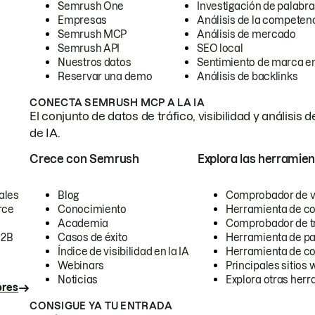
Semrush One
Investigación de palabra
Empresas
Análisis de la competen
Semrush MCP
Análisis de mercado
Semrush API
SEO local
Nuestros datos
Sentimiento de marca en
Reservar una demo
Análisis de backlinks
CONECTA SEMRUSH MCP A LA IA
El conjunto de datos de tráfico, visibilidad y anális
de IA.
Crece con Semrush
Explora las herramien
ales
Blog
Comprobador de vis
rce
Conocimiento
Herramienta de c
Academia
Comprobador de trá
B2B
Casos de éxito
Herramienta de pa
Índice de visibilidad en la IA
Herramienta de c
Webinars
Principales sitios 
Noticias
Explora otras herr
ores
CONSIGUE YA TU ENTRADA