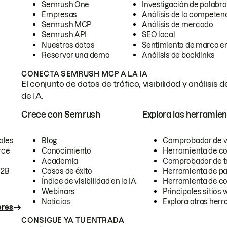
Semrush One
Investigación de palabra
Empresas
Análisis de la competen
Semrush MCP
Análisis de mercado
Semrush API
SEO local
Nuestros datos
Sentimiento de marca en
Reservar una demo
Análisis de backlinks
CONECTA SEMRUSH MCP A LA IA
El conjunto de datos de tráfico, visibilidad y anális
de IA.
Crece con Semrush
Explora las herramien
ales
Blog
Comprobador de vis
rce
Conocimiento
Herramienta de c
Academia
Comprobador de trá
B2B
Casos de éxito
Herramienta de pa
Índice de visibilidad en la IA
Herramienta de c
Webinars
Principales sitios 
Noticias
Explora otras herr
ores
CONSIGUE YA TU ENTRADA