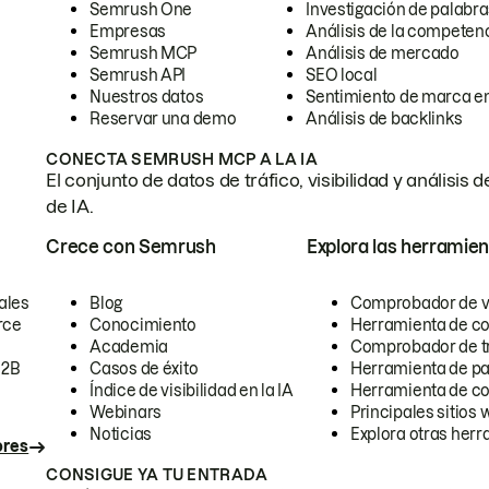
Semrush One
Investigación de palabra
Empresas
Análisis de la competen
Semrush MCP
Análisis de mercado
Semrush API
SEO local
Nuestros datos
Sentimiento de marca en
Reservar una demo
Análisis de backlinks
CONECTA SEMRUSH MCP A LA IA
El conjunto de datos de tráfico, visibilidad y anális
de IA.
Crece con Semrush
Explora las herramien
ales
Blog
Comprobador de vis
rce
Conocimiento
Herramienta de c
Academia
Comprobador de trá
B2B
Casos de éxito
Herramienta de pa
Índice de visibilidad en la IA
Herramienta de c
Webinars
Principales sitios 
Noticias
Explora otras herr
ores
CONSIGUE YA TU ENTRADA