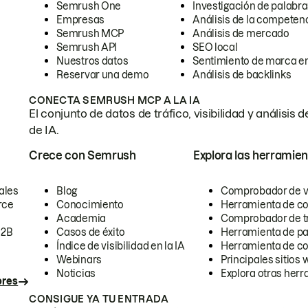
Semrush One
Investigación de palabra
Empresas
Análisis de la competen
Semrush MCP
Análisis de mercado
Semrush API
SEO local
Nuestros datos
Sentimiento de marca en
Reservar una demo
Análisis de backlinks
CONECTA SEMRUSH MCP A LA IA
El conjunto de datos de tráfico, visibilidad y anális
de IA.
Crece con Semrush
Explora las herramien
ales
Blog
Comprobador de vis
rce
Conocimiento
Herramienta de c
Academia
Comprobador de trá
B2B
Casos de éxito
Herramienta de pa
Índice de visibilidad en la IA
Herramienta de c
Webinars
Principales sitios 
Noticias
Explora otras herr
ores
CONSIGUE YA TU ENTRADA