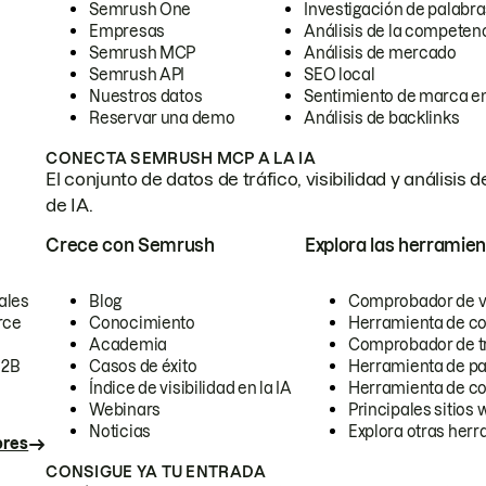
Semrush One
Investigación de palabra
Empresas
Análisis de la competen
Semrush MCP
Análisis de mercado
Semrush API
SEO local
Nuestros datos
Sentimiento de marca en
Reservar una demo
Análisis de backlinks
CONECTA SEMRUSH MCP A LA IA
El conjunto de datos de tráfico, visibilidad y anális
de IA.
Crece con Semrush
Explora las herramien
ales
Blog
Comprobador de vis
rce
Conocimiento
Herramienta de c
Academia
Comprobador de trá
B2B
Casos de éxito
Herramienta de pa
Índice de visibilidad en la IA
Herramienta de c
Webinars
Principales sitios 
Noticias
Explora otras herr
ores
CONSIGUE YA TU ENTRADA