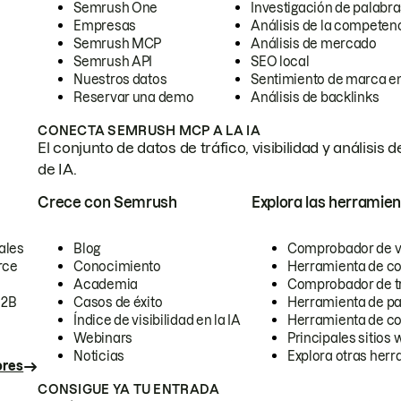
Semrush One
Investigación de palabra
Empresas
Análisis de la competen
Semrush MCP
Análisis de mercado
Semrush API
SEO local
Nuestros datos
Sentimiento de marca en
Reservar una demo
Análisis de backlinks
CONECTA SEMRUSH MCP A LA IA
El conjunto de datos de tráfico, visibilidad y anális
de IA.
Crece con Semrush
Explora las herramien
ales
Blog
Comprobador de vis
rce
Conocimiento
Herramienta de c
Academia
Comprobador de trá
B2B
Casos de éxito
Herramienta de pa
Índice de visibilidad en la IA
Herramienta de c
Webinars
Principales sitios 
Noticias
Explora otras herr
ores
CONSIGUE YA TU ENTRADA