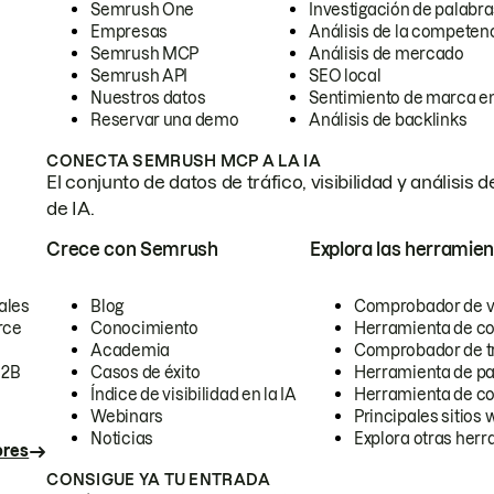
Semrush One
Investigación de palabra
Empresas
Análisis de la competen
Semrush MCP
Análisis de mercado
Semrush API
SEO local
Nuestros datos
Sentimiento de marca en
Reservar una demo
Análisis de backlinks
CONECTA SEMRUSH MCP A LA IA
El conjunto de datos de tráfico, visibilidad y anális
de IA.
Crece con Semrush
Explora las herramien
ales
Blog
Comprobador de vis
rce
Conocimiento
Herramienta de c
Academia
Comprobador de trá
B2B
Casos de éxito
Herramienta de pa
Índice de visibilidad en la IA
Herramienta de c
Webinars
Principales sitios 
Noticias
Explora otras herr
ores
CONSIGUE YA TU ENTRADA