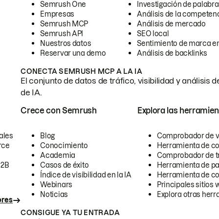
Semrush One
Investigación de palabra
Empresas
Análisis de la competen
Semrush MCP
Análisis de mercado
Semrush API
SEO local
Nuestros datos
Sentimiento de marca en
Reservar una demo
Análisis de backlinks
CONECTA SEMRUSH MCP A LA IA
El conjunto de datos de tráfico, visibilidad y anális
de IA.
Crece con Semrush
Explora las herramien
ales
Blog
Comprobador de vis
rce
Conocimiento
Herramienta de c
Academia
Comprobador de trá
B2B
Casos de éxito
Herramienta de pa
Índice de visibilidad en la IA
Herramienta de c
Webinars
Principales sitios 
Noticias
Explora otras herr
ores
CONSIGUE YA TU ENTRADA