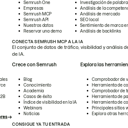
Semrush One
Investigación de palabra
Empresas
Análisis de la competen
Semrush MCP
Análisis de mercado
Semrush API
SEO local
Nuestros datos
Sentimiento de marca en
Reservar una demo
Análisis de backlinks
CONECTA SEMRUSH MCP A LA IA
El conjunto de datos de tráfico, visibilidad y anális
de IA.
Crece con Semrush
Explora las herramien
ales
Blog
Comprobador de vis
rce
Conocimiento
Herramienta de c
Academia
Comprobador de trá
B2B
Casos de éxito
Herramienta de pa
Índice de visibilidad en la IA
Herramienta de c
Webinars
Principales sitios 
Noticias
Explora otras herr
ores
CONSIGUE YA TU ENTRADA