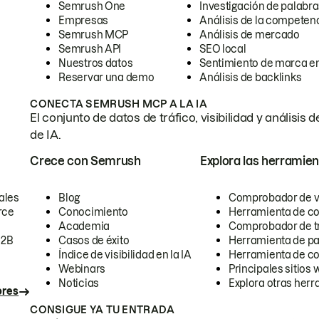
Semrush One
Investigación de palabra
Empresas
Análisis de la competen
Semrush MCP
Análisis de mercado
Semrush API
SEO local
Nuestros datos
Sentimiento de marca en
Reservar una demo
Análisis de backlinks
CONECTA SEMRUSH MCP A LA IA
El conjunto de datos de tráfico, visibilidad y anális
de IA.
Crece con Semrush
Explora las herramien
ales
Blog
Comprobador de vis
rce
Conocimiento
Herramienta de c
Academia
Comprobador de trá
B2B
Casos de éxito
Herramienta de pa
Índice de visibilidad en la IA
Herramienta de c
Webinars
Principales sitios 
Noticias
Explora otras herr
ores
CONSIGUE YA TU ENTRADA