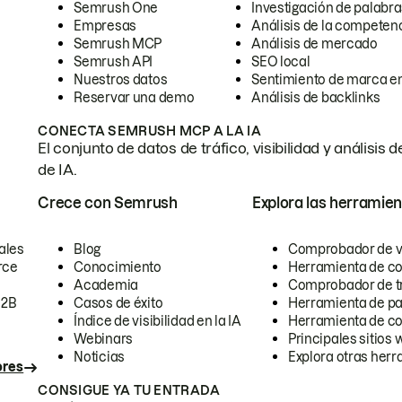
Semrush One
Investigación de palabra
Empresas
Análisis de la competen
Semrush MCP
Análisis de mercado
Semrush API
SEO local
Nuestros datos
Sentimiento de marca en
Reservar una demo
Análisis de backlinks
CONECTA SEMRUSH MCP A LA IA
El conjunto de datos de tráfico, visibilidad y anális
de IA.
Crece con Semrush
Explora las herramien
ales
Blog
Comprobador de vis
rce
Conocimiento
Herramienta de c
Academia
Comprobador de trá
B2B
Casos de éxito
Herramienta de pa
Índice de visibilidad en la IA
Herramienta de c
Webinars
Principales sitios 
Noticias
Explora otras herr
ores
CONSIGUE YA TU ENTRADA