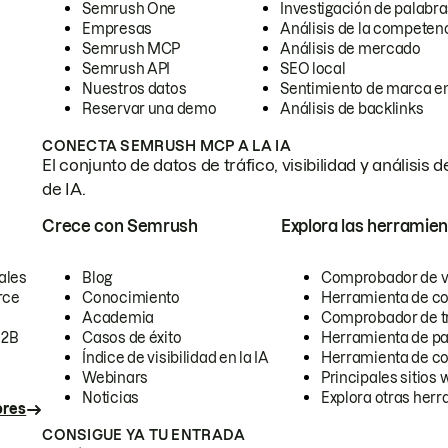
Semrush One
Investigación de palabra
Empresas
Análisis de la competen
Semrush MCP
Análisis de mercado
Semrush API
SEO local
Nuestros datos
Sentimiento de marca en
Reservar una demo
Análisis de backlinks
CONECTA SEMRUSH MCP A LA IA
El conjunto de datos de tráfico, visibilidad y anális
de IA.
Crece con Semrush
Explora las herramien
ales
Blog
Comprobador de vis
rce
Conocimiento
Herramienta de c
Academia
Comprobador de trá
B2B
Casos de éxito
Herramienta de pa
Índice de visibilidad en la IA
Herramienta de c
Webinars
Principales sitios 
Noticias
Explora otras herr
ores
CONSIGUE YA TU ENTRADA