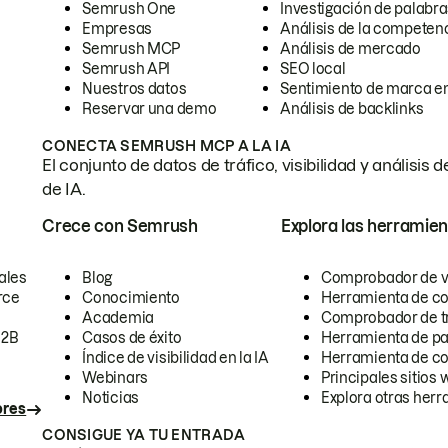
Semrush One
Investigación de palabra
Empresas
Análisis de la competen
Semrush MCP
Análisis de mercado
Semrush API
SEO local
Nuestros datos
Sentimiento de marca en
Reservar una demo
Análisis de backlinks
CONECTA SEMRUSH MCP A LA IA
El conjunto de datos de tráfico, visibilidad y anális
de IA.
Crece con Semrush
Explora las herramien
ales
Blog
Comprobador de vis
rce
Conocimiento
Herramienta de c
Academia
Comprobador de trá
B2B
Casos de éxito
Herramienta de pa
Índice de visibilidad en la IA
Herramienta de c
Webinars
Principales sitios 
Noticias
Explora otras herr
ores
CONSIGUE YA TU ENTRADA