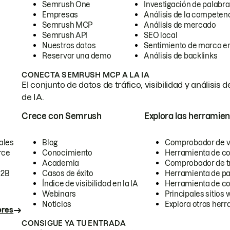
Semrush One
Investigación de palabra
Empresas
Análisis de la competen
Semrush MCP
Análisis de mercado
Semrush API
SEO local
Nuestros datos
Sentimiento de marca en
Reservar una demo
Análisis de backlinks
CONECTA SEMRUSH MCP A LA IA
El conjunto de datos de tráfico, visibilidad y anális
de IA.
Crece con Semrush
Explora las herramien
ales
Blog
Comprobador de vis
rce
Conocimiento
Herramienta de c
Academia
Comprobador de trá
B2B
Casos de éxito
Herramienta de pa
Índice de visibilidad en la IA
Herramienta de c
Webinars
Principales sitios 
Noticias
Explora otras herr
ores
CONSIGUE YA TU ENTRADA