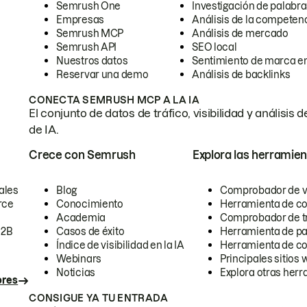
Semrush One
Investigación de palabra
Empresas
Análisis de la competen
Semrush MCP
Análisis de mercado
Semrush API
SEO local
Nuestros datos
Sentimiento de marca en
Reservar una demo
Análisis de backlinks
CONECTA SEMRUSH MCP A LA IA
El conjunto de datos de tráfico, visibilidad y anális
de IA.
Crece con Semrush
Explora las herramien
ales
Blog
Comprobador de vis
rce
Conocimiento
Herramienta de c
Academia
Comprobador de trá
B2B
Casos de éxito
Herramienta de pa
Índice de visibilidad en la IA
Herramienta de c
Webinars
Principales sitios 
Noticias
Explora otras herr
ores
CONSIGUE YA TU ENTRADA