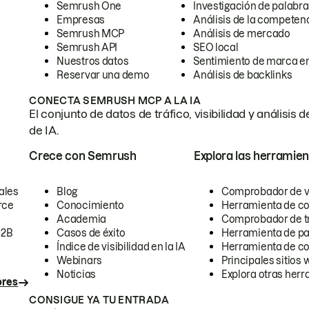
Semrush One
Investigación de palabra
Empresas
Análisis de la competen
Semrush MCP
Análisis de mercado
Semrush API
SEO local
Nuestros datos
Sentimiento de marca en
Reservar una demo
Análisis de backlinks
CONECTA SEMRUSH MCP A LA IA
El conjunto de datos de tráfico, visibilidad y anális
de IA.
Crece con Semrush
Explora las herramien
ales
Blog
Comprobador de vis
rce
Conocimiento
Herramienta de c
Academia
Comprobador de trá
B2B
Casos de éxito
Herramienta de pa
Índice de visibilidad en la IA
Herramienta de c
Webinars
Principales sitios 
Noticias
Explora otras herr
ores
CONSIGUE YA TU ENTRADA