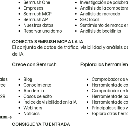
Semrush One
Investigación de palabra
Empresas
Análisis de la competen
Semrush MCP
Análisis de mercado
Semrush API
SEO local
Nuestros datos
Sentimiento de marca en
Reservar una demo
Análisis de backlinks
CONECTA SEMRUSH MCP A LA IA
El conjunto de datos de tráfico, visibilidad y anális
de IA.
Crece con Semrush
Explora las herramien
ales
Blog
Comprobador de vis
rce
Conocimiento
Herramienta de c
Academia
Comprobador de trá
B2B
Casos de éxito
Herramienta de pa
Índice de visibilidad en la IA
Herramienta de c
Webinars
Principales sitios 
Noticias
Explora otras herr
ores
CONSIGUE YA TU ENTRADA